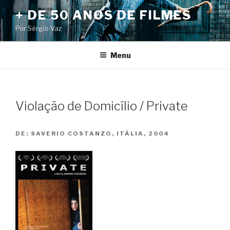
Pular
+ DE 50 ANOS DE FILMES
para
Por Sérgio Vaz
o
conteúdo
Menu
Violação de Domicílio / Private
DE:
SAVERIO COSTANZO, ITÁLIA, 2004