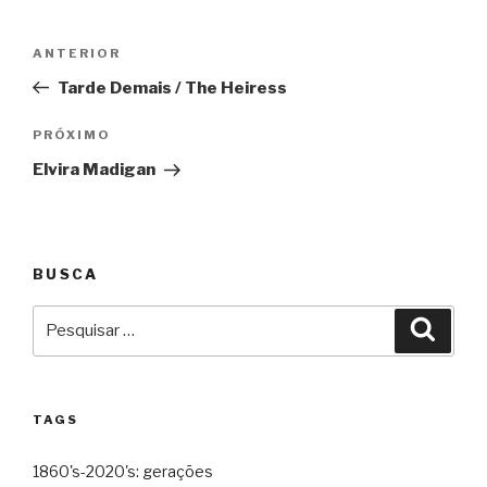
Navegação
Anterior
ANTERIOR
de
Tarde Demais / The Heiress
Post
Próximo
PRÓXIMO
Elvira Madigan
BUSCA
Pesquisar
Pesqu
por:
TAGS
1860's-2020's: gerações