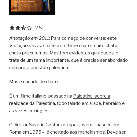
2.5 out of 5.0 stars
2.5
Anotação em 2011
: Para começo de conversa: este
Violação de Domicílio
é um filme chato, muito chato,
chato pra caramba. Mas tem evidentes qualidades, e
trata de um tema importante, que é preciso ser abordado
sempre, a questão palestina.
Mas é danado de chato.
É um filme italiano, passado na
Palestina, sobre a
realidade da Palestina
, todo falado em árabe, hebraico e
às vezes em inglês.
O diretor, Saverio Costanzo, rapaz jovem – nasceu em
Roma em 1975 –, é chegado aos maneirismos. Deve ser