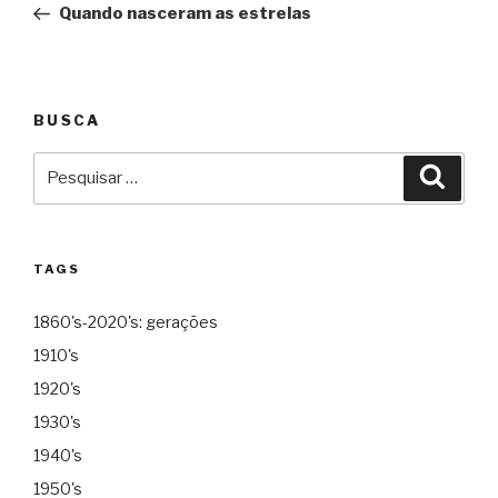
Quando nasceram as estrelas
Post
BUSCA
Pesquisar
Pesqu
por:
TAGS
1860's-2020's: gerações
1910's
1920's
1930's
1940's
1950's