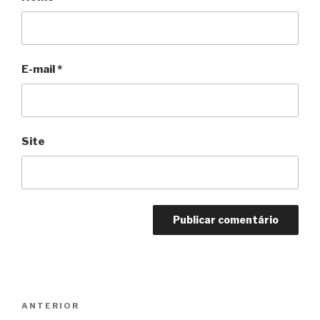
E-mail
*
Site
Navegação
Anterior
ANTERIOR
de