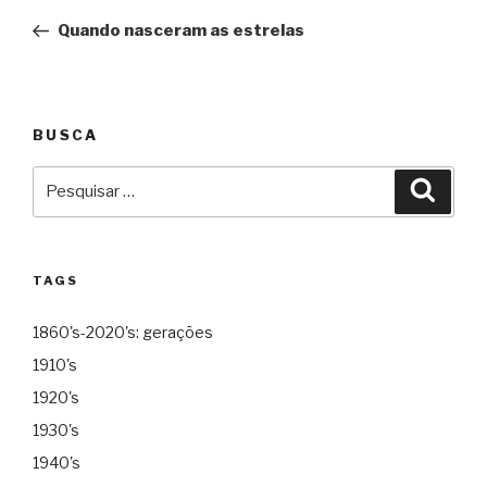
de
Quando nasceram as estrelas
Post
BUSCA
Pesquisar
Pesqu
por:
TAGS
1860's-2020's: gerações
1910's
1920's
1930's
1940's