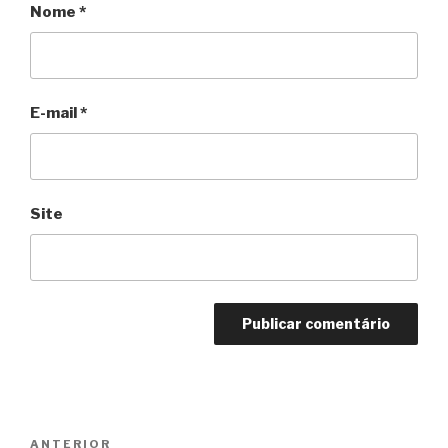
Nome
*
E-mail
*
Site
Navegação
Anterior
ANTERIOR