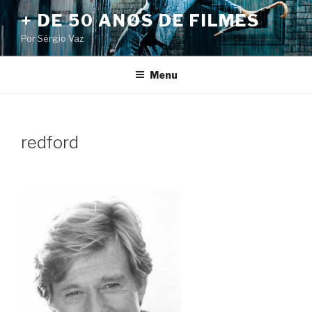
Pular
+ DE 50 ANOS DE FILMES
para
Por Sérgio Vaz
o
conteúdo
Menu
redford