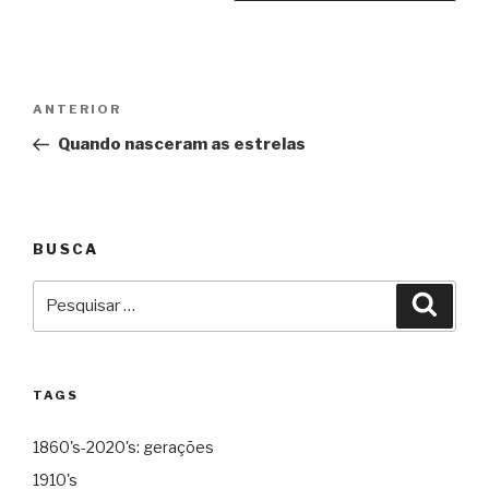
Navegação
Anterior
ANTERIOR
de
Quando nasceram as estrelas
Post
BUSCA
Pesquisar
Pesqu
por:
TAGS
1860's-2020's: gerações
1910's