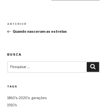
Navegação
Anterior
ANTERIOR
de
Quando nasceram as estrelas
Post
BUSCA
Pesquisar
Pesqu
por:
TAGS
1860's-2020's: gerações
1910's