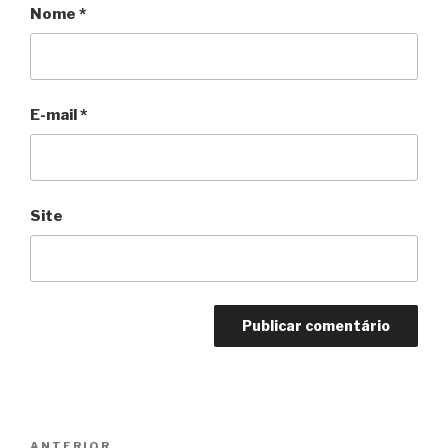
Nome
*
E-mail
*
Site
Navegação
Anterior
ANTERIOR