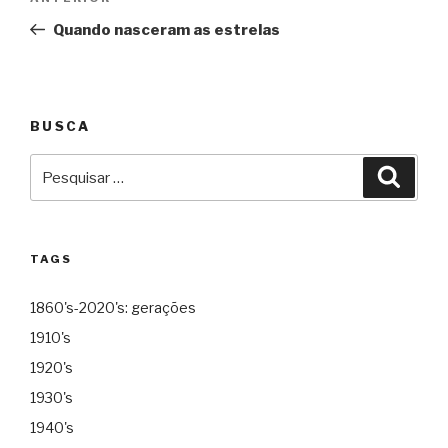
de
Quando nasceram as estrelas
Post
BUSCA
Pesquisar
Pesqu
por:
TAGS
1860's-2020's: gerações
1910's
1920's
1930's
1940's