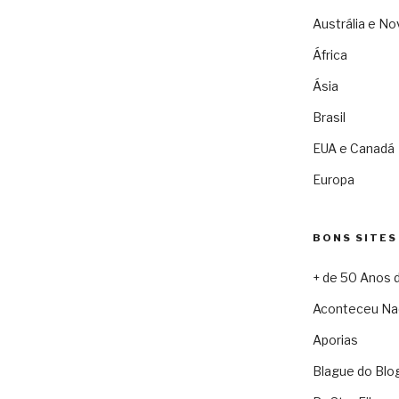
Austrália e No
África
Ásia
Brasil
EUA e Canadá
Europa
BONS SITES
+ de 50 Anos 
Aconteceu Na
Aporias
Blague do Blo