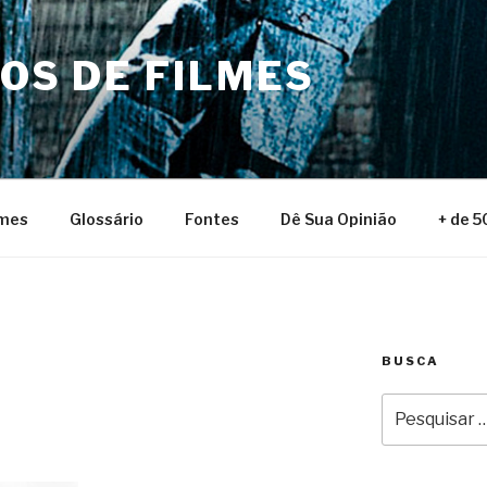
NOS DE FILMES
lmes
Glossário
Fontes
Dê Sua Opinião
+ de 5
BUSCA
Pesquisar
por: