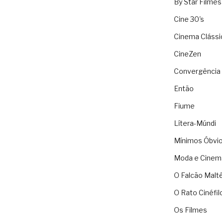
By Star Filmes
Cine 30's
Cinema Clássi
CineZen
Convergência 
Então
Fiume
Lítera-Múndi
Mínimos Óbvi
Moda e Cinem
O Falcão Malt
O Rato Cinéfil
Os Filmes