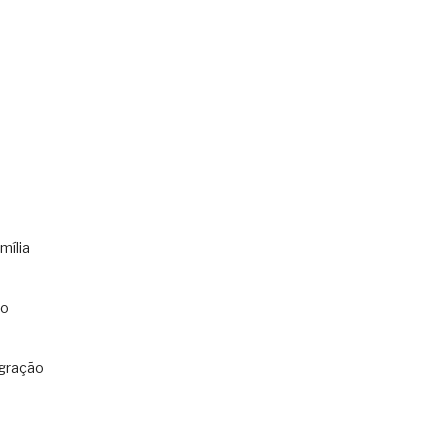
mília
co
gração