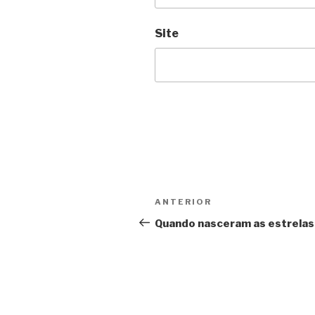
Site
Navegação
Anterior
ANTERIOR
de
Quando nasceram as estrelas
Post