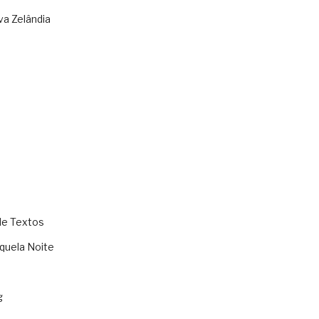
va Zelândia
de Textos
quela Noite
g