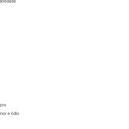
ariedade
gos
mor e ódio