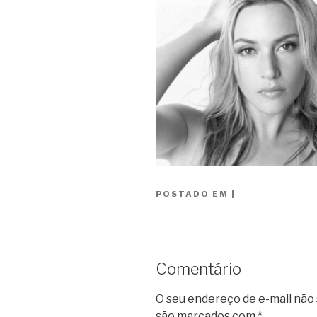
POSTADO EM
|
Comentário
O seu endereço de e-mail não 
são marcados com
*