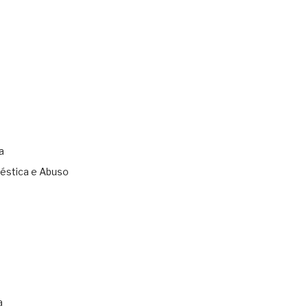
a
éstica e Abuso
s
a