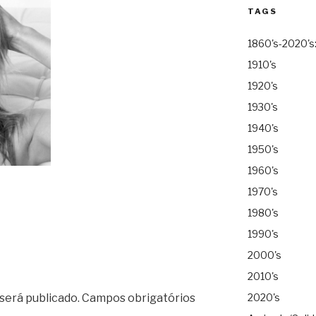
TAGS
1860's-2020's
1910's
1920's
1930's
1940's
1950's
1960's
1970's
1980's
1990's
2000's
2010's
será publicado.
Campos obrigatórios
2020's