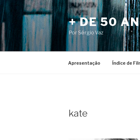
Pular
para
+ DE 50 A
o
conteúdo
Por Sérgio Vaz
Apresentação
Índice de Fi
kate