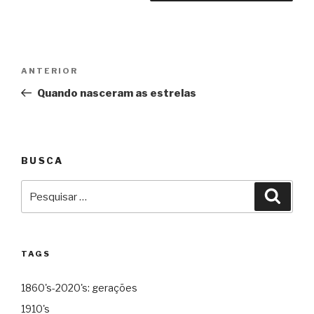
Navegação
Anterior
ANTERIOR
de
Quando nasceram as estrelas
Post
BUSCA
Pesquisar
Pesqu
por:
TAGS
1860's-2020's: gerações
1910's