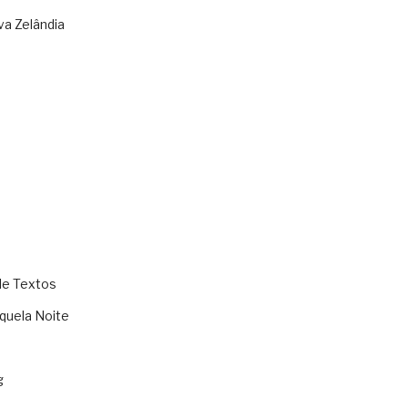
va Zelândia
de Textos
quela Noite
g