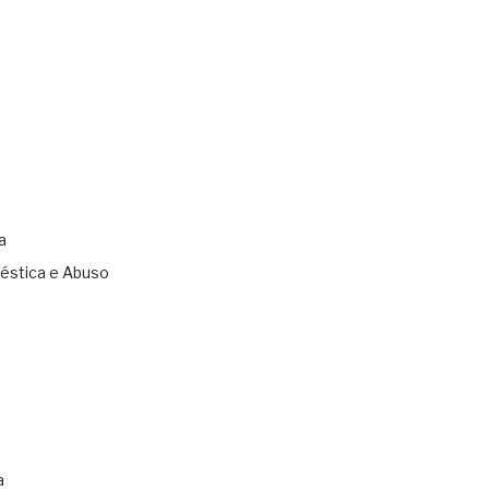
a
éstica e Abuso
s
a