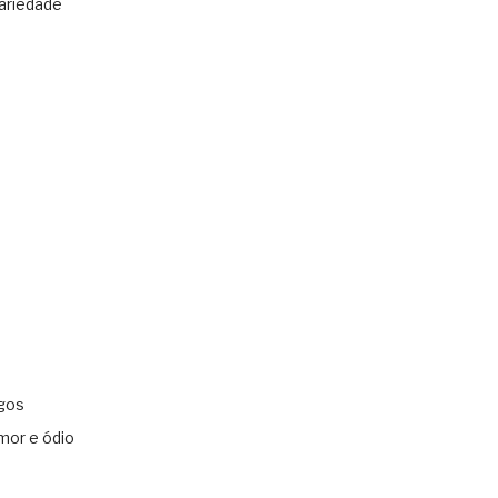
ariedade
gos
mor e ódio