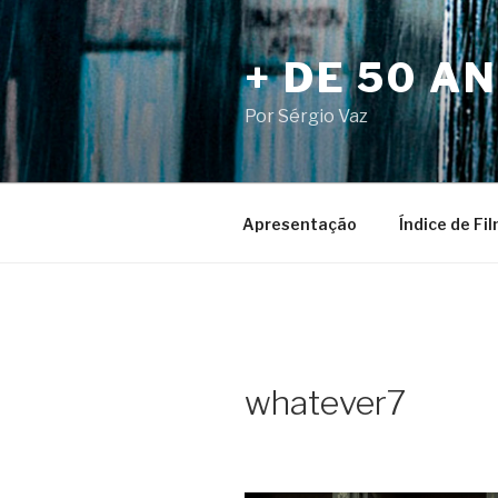
Pular
para
+ DE 50 A
o
conteúdo
Por Sérgio Vaz
Apresentação
Índice de Fi
whatever7