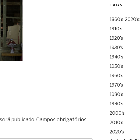
TAGS
1860's-2020's
1910's
1920's
1930's
1940's
1950's
1960's
1970's
1980's
1990's
2000's
será publicado.
Campos obrigatórios
2010's
2020's