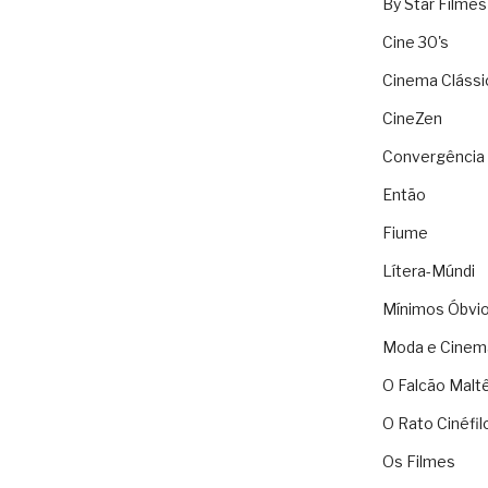
By Star Filmes
Cine 30's
Cinema Clássi
CineZen
Convergência 
Então
Fiume
Lítera-Múndi
Mínimos Óbvi
Moda e Cinem
O Falcão Malt
O Rato Cinéfil
Os Filmes