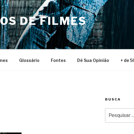
NOS DE FILMES
lmes
Glossário
Fontes
Dê Sua Opinião
+ de 5
BUSCA
Pesquisar
por: