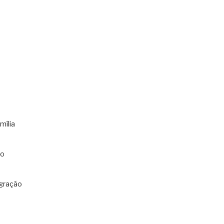
mília
co
gração