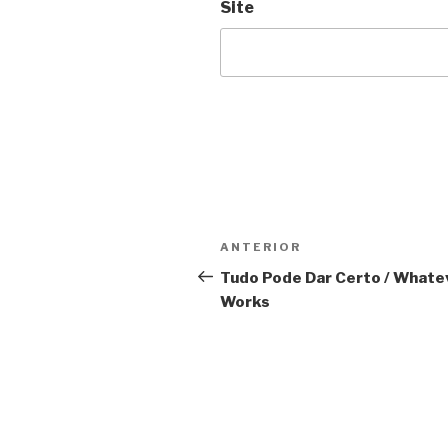
Site
Navegação
Anterior
ANTERIOR
de
Tudo Pode Dar Certo / Whate
Works
Post