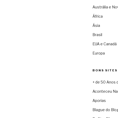
Austrália e No
África
Ásia
Brasil
EUA e Canadá
Europa
BONS SITES
+ de 50 Anos 
Aconteceu Na
Aporias
Blague do Blo