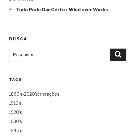
Anterior
ANTERIOR
de
Tudo Pode Dar Certo / Whatever Works
Post
BUSCA
Pesquisar
Pesqu
por:
TAGS
1860's-2020's: gerações
1910's
1920's
1930's
1940's