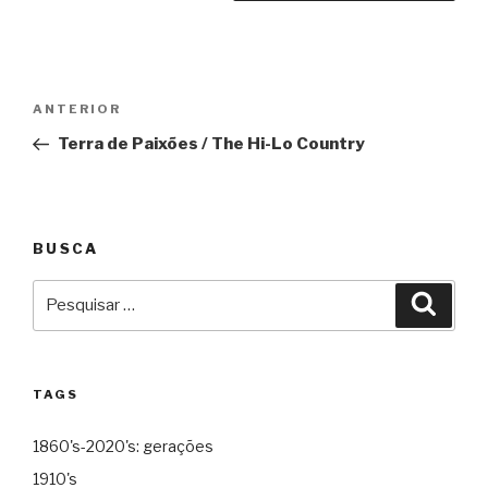
Navegação
Anterior
ANTERIOR
de
Terra de Paixões / The Hi-Lo Country
Post
BUSCA
Pesquisar
Pesqu
por:
TAGS
1860's-2020's: gerações
1910's