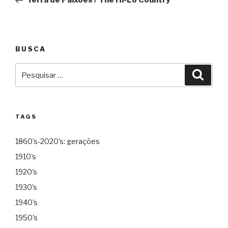
Post
BUSCA
Pesquisar
Pesqu
por:
TAGS
1860's-2020's: gerações
1910's
1920's
1930's
1940's
1950's