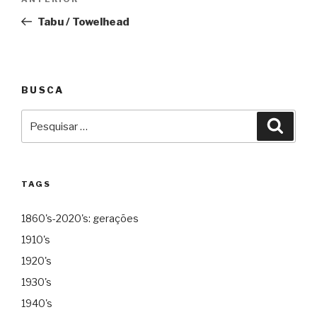
Anterior
de
Tabu / Towelhead
Post
BUSCA
Pesquisar
Pesqu
por:
TAGS
1860's-2020's: gerações
1910's
1920's
1930's
1940's