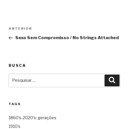
Navegação
Anterior
ANTERIOR
de
Sexo Sem Compromisso / No Strings Attached
Post
BUSCA
Pesquisar
Pesqu
por:
TAGS
1860's-2020's: gerações
1910's