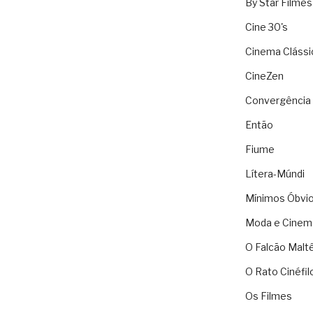
By Star Filmes
Cine 30's
Cinema Clássi
CineZen
Convergência 
Então
Fiume
Lítera-Múndi
Mínimos Óbvi
Moda e Cinem
O Falcão Malt
O Rato Cinéfil
Os Filmes