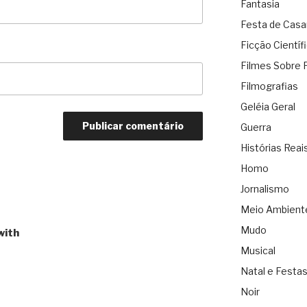
Fantasia
Festa de Cas
Ficção Científ
Filmes Sobre 
Filmografias
Geléia Geral
Guerra
Histórias Reai
Homo
Jornalismo
Meio Ambient
Mudo
with
Musical
Natal e Festa
Noir