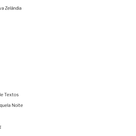
va Zelândia
de Textos
quela Noite
g