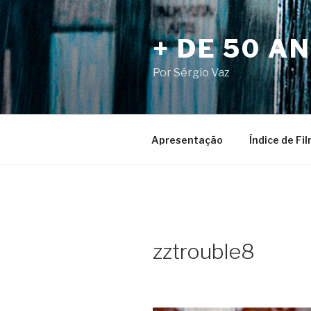
Pular
para
+ DE 50 A
o
conteúdo
Por Sérgio Vaz
Apresentação
Índice de Fi
zztrouble8