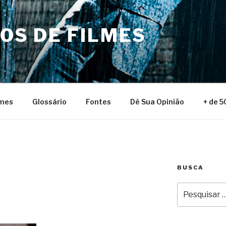
NOS DE FILMES
lmes
Glossário
Fontes
Dê Sua Opinião
+ de 5
BUSCA
Pesquisar
por: