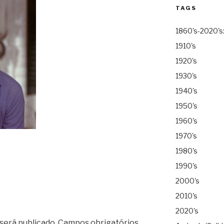
TAGS
1860's-2020's
1910's
1920's
1930's
1940's
1950's
1960's
1970's
1980's
1990's
2000's
2010's
2020's
será publicado.
Campos obrigatórios