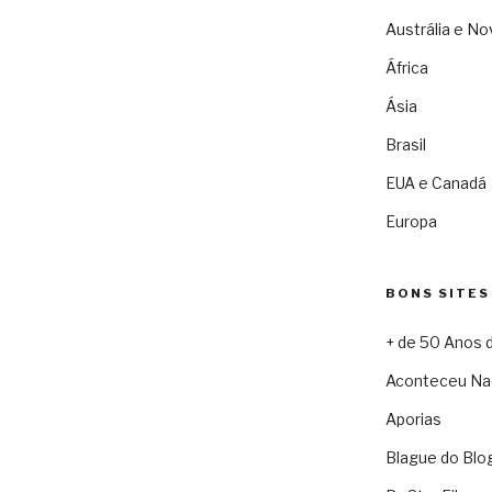
Austrália e No
África
Ásia
Brasil
EUA e Canadá
Europa
BONS SITES
+ de 50 Anos 
Aconteceu Na
Aporias
Blague do Blo