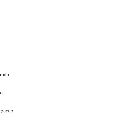
mília
co
gração