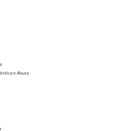
a
éstica e Abuso
s
a