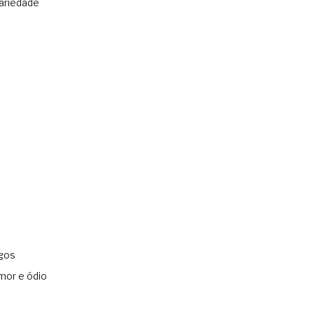
ariedade
gos
mor e ódio