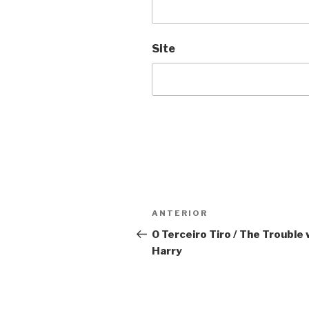
Site
Navegação
Anterior
ANTERIOR
de
O Terceiro Tiro / The Trouble 
Harry
Post