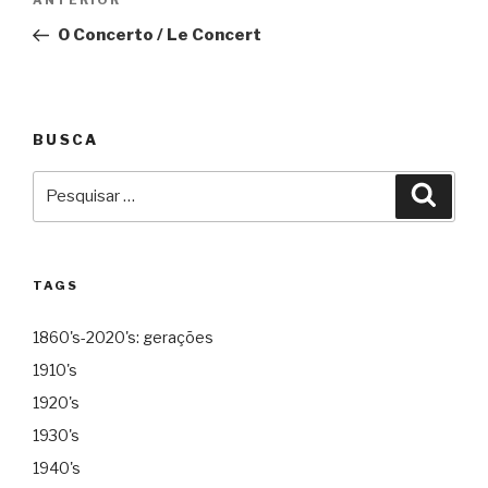
Anterior
ANTERIOR
de
O Concerto / Le Concert
Post
BUSCA
Pesquisar
Pesqu
por:
TAGS
1860's-2020's: gerações
1910's
1920's
1930's
1940's