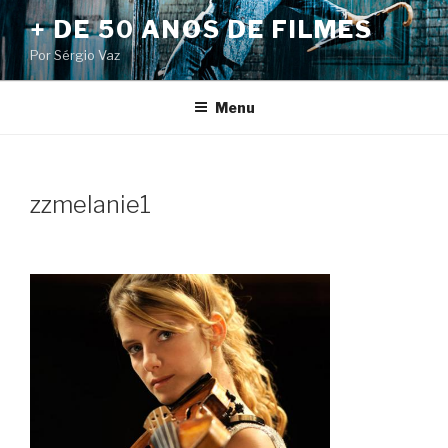
Pular
+ DE 50 ANOS DE FILMES
para
Por Sérgio Vaz
o
conteúdo
Menu
zzmelanie1