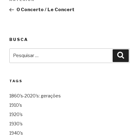
Anterior
de
O Concerto / Le Concert
Post
BUSCA
Pesquisar
Pesqu
por:
TAGS
1860's-2020's: gerações
1910's
1920's
1930's
1940's