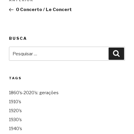
Anterior
de
O Concerto / Le Concert
Post
BUSCA
Pesquisar
Pesqu
por:
TAGS
1860's-2020's: gerações
1910's
1920's
1930's
1940's