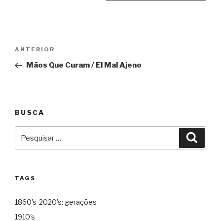
Navegação
Anterior
ANTERIOR
de
Mãos Que Curam / El Mal Ajeno
Post
BUSCA
Pesquisar
Pesqu
por:
TAGS
1860's-2020's: gerações
1910's