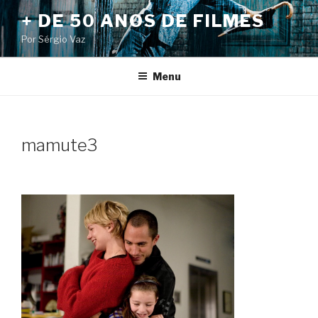
Pular
+ DE 50 ANOS DE FILMES
para
Por Sérgio Vaz
o
conteúdo
Menu
mamute3