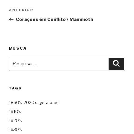
Navegação
Anterior
ANTERIOR
de
Corações em Conflito / Mammoth
Post
BUSCA
Pesquisar
Pesqu
por:
TAGS
1860's-2020's: gerações
1910's
1920's
1930's