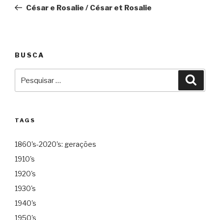
de
César e Rosalie / César et Rosalie
Post
BUSCA
Pesquisar
Pesqu
por:
TAGS
1860's-2020's: gerações
1910's
1920's
1930's
1940's
1950's