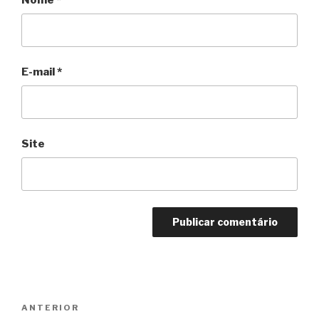
E-mail
*
Site
Navegação
Anterior
ANTERIOR