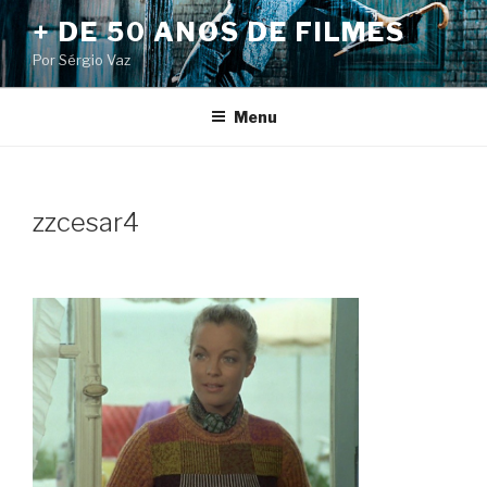
Pular
+ DE 50 ANOS DE FILMES
para
Por Sérgio Vaz
o
conteúdo
Menu
zzcesar4