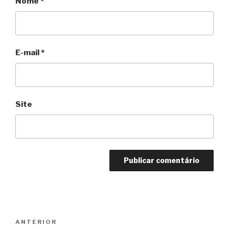
Nome
*
E-mail
*
Site
Navegação
Anterior
ANTERIOR