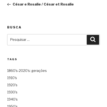
de
César e Rosalie / César et Rosalie
Post
BUSCA
Pesquisar
Pesqu
por:
TAGS
1860's-2020's: gerações
1910's
1920's
1930's
1940's
1950's