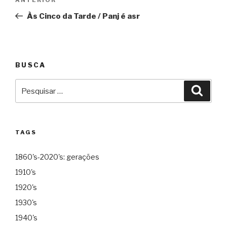
Anterior
de
Às Cinco da Tarde / Panj é asr
Post
BUSCA
Pesquisar
Pesqu
por:
TAGS
1860's-2020's: gerações
1910's
1920's
1930's
1940's