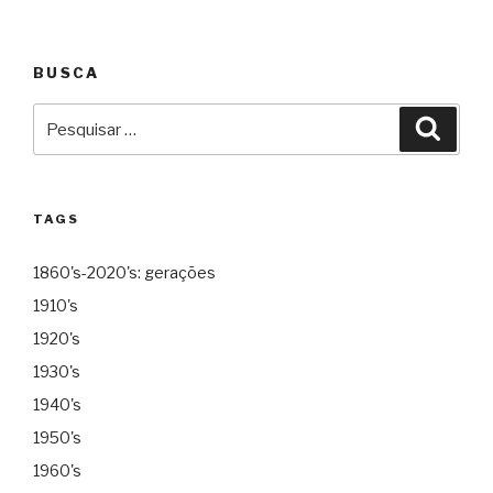
BUSCA
Pesquisar
Pesqu
por:
TAGS
1860's-2020's: gerações
1910's
1920's
1930's
1940's
1950's
1960's