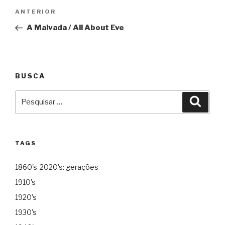
Navegação
Anterior
ANTERIOR
de
A Malvada / All About Eve
Post
BUSCA
Pesquisar
Pesqu
por:
TAGS
1860's-2020's: gerações
1910's
1920's
1930's