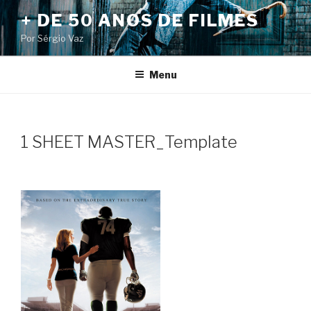
Pular
+ DE 50 ANOS DE FILMES
para
Por Sérgio Vaz
o
conteúdo
Menu
1 SHEET MASTER_Template