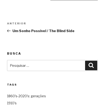
Navegação
Anterior
ANTERIOR
de
Um Sonho Possível / The Blind Side
Post
BUSCA
Pesquisar
Pesqu
por:
TAGS
1860's-2020's: gerações
1910's