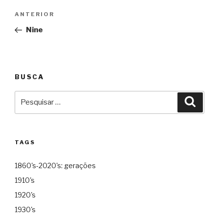
Navegação
Anterior
ANTERIOR
de
Nine
Post
BUSCA
Pesquisar
Pesqu
por:
TAGS
1860's-2020's: gerações
1910's
1920's
1930's