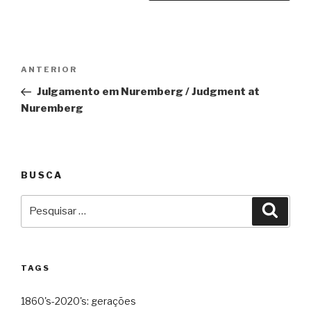
Navegação
Anterior
ANTERIOR
de
Julgamento em Nuremberg / Judgment at
Post
Nuremberg
BUSCA
Pesquisar
Pesqu
por:
TAGS
1860's-2020's: gerações