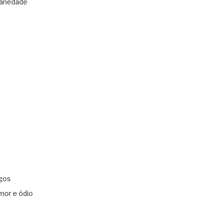
ariedade
gos
mor e ódio