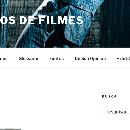
NOS DE FILMES
lmes
Glossário
Fontes
Dê Sua Opinião
+ de 5
BUSCA
Pesquisar
por: