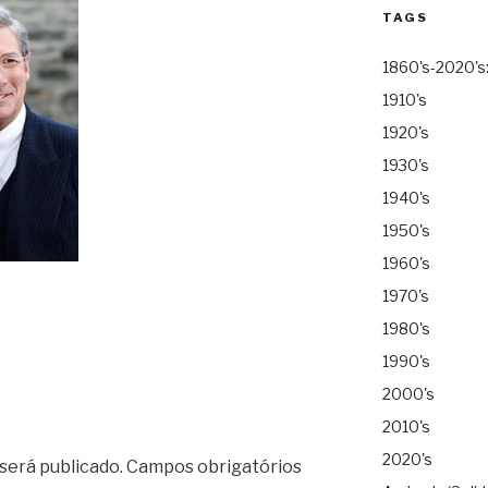
TAGS
1860's-2020's
1910's
1920's
1930's
1940's
1950's
1960's
1970's
1980's
1990's
2000's
2010's
2020's
será publicado.
Campos obrigatórios