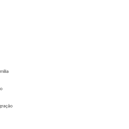
mília
co
gração