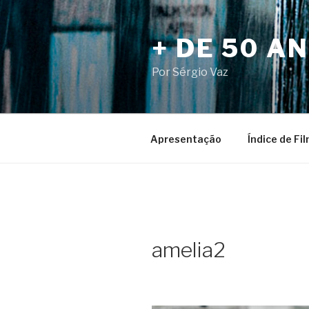
Pular
para
+ DE 50 A
o
conteúdo
Por Sérgio Vaz
Apresentação
Índice de Fi
amelia2