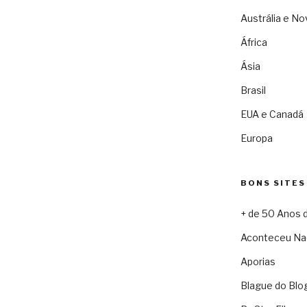
Austrália e No
África
Ásia
Brasil
EUA e Canadá
Europa
BONS SITES
+ de 50 Anos 
Aconteceu Na
Aporias
Blague do Blo