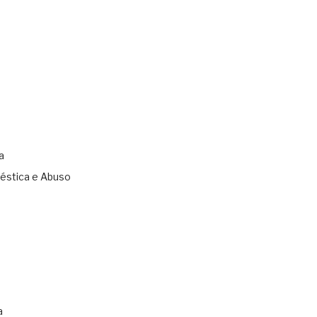
a
éstica e Abuso
s
a