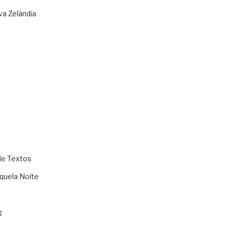
va Zelândia
de Textos
quela Noite
g