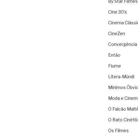
By Star Filmes
Cine 30's
Cinema Clássi
CineZen
Convergência 
Então
Fiume
Lítera-Múndi
Mínimos Óbvi
Moda e Cinem
O Falcão Malt
O Rato Cinéfil
Os Filmes