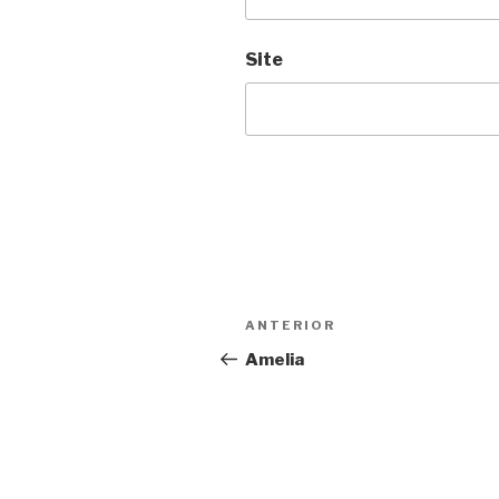
Site
Navegação
Anterior
ANTERIOR
de
Amelia
Post