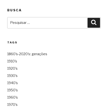
BUSCA
Pesquisar
Pesqu
por:
TAGS
1860's-2020's: gerações
1910's
1920's
1930's
1940's
1950's
1960's
1970's