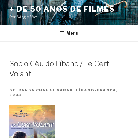
Pular
+ DE 50 ANOS DE FILMES
para
Por Sérgio Vaz
o
conteúdo
Menu
Sob o Céu do Líbano / Le Cerf
Volant
DE:
RANDA CHAHAL SABAG, LÍBANO-FRANÇA,
2003