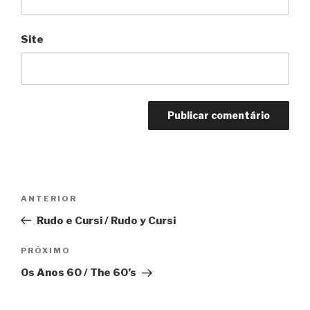
Site
Navegação
Anterior
ANTERIOR
de
Rudo e Cursi / Rudo y Cursi
Post
Próximo
PRÓXIMO
Os Anos 60 / The 60’s