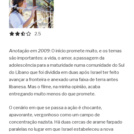
2.5 out of 5.0 stars
2.5
Anotação em 2009
: O início promete muito, e os temas
são importantes: a vida, o amor, a passagem da
adolescência para a maturidade numa comunidade do Sul
do Líbano que foi dividida em duas após Israel ter feito
avançar a fronteira e anexado uma faixa de terra antes
libanesa. Mas o filme, na minha opinião, acaba
entregando muito menos do que promete.
O cenário em que se passa a ação é chocante,
apavorante, vergonhoso como um campo de
concentração nazista. Há duas cercas de arame farpado
paralelas no lugar em que Israel estabeleceu a nova