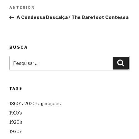
Navegação
Anterior
ANTERIOR
de
A Condessa Descalça / The Barefoot Contessa
Post
BUSCA
Pesquisar
Pesqu
por:
TAGS
1860's-2020's: gerações
1910's
1920's
1930's