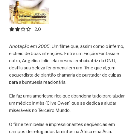
2.0 out of 5.0 stars
2.0
Anotação em 2005
: Um filme que, assim como o inferno,
é cheio de boas intenções. Entre um Ficção/Fantasia e
outro, Angelina Jolie, ela mesma embaixatriz da ONU,
desfila sua beleza fenomenal em um filme que algum
esquerdista de plantão chamaria de purgador de culpas
para a burguesia reacionária.
Ela faz uma americana rica que abandona tudo para ajudar
um médico inglês (Clive Owen) que se dedica a ajudar
miseráveis no Terceiro Mundo.
O filme tem belas e impressionantes seqüências em
campos de refugiados famintos na África e na Ásia.