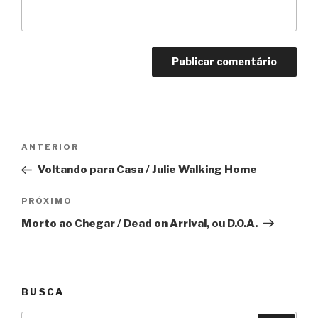
Navegação
Anterior
ANTERIOR
de
Voltando para Casa / Julie Walking Home
Post
Próximo
PRÓXIMO
Morto ao Chegar / Dead on Arrival, ou D.O.A.
BUSCA