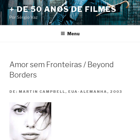
Pular
+ DE 50 ANOS DE FILMES
para
Por Sérgio Vaz
o
conteúdo
Menu
Amor sem Fronteiras / Beyond
Borders
DE:
MARTIN CAMPBELL, EUA-ALEMANHA, 2003