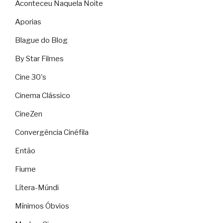
Aconteceu Naquela Noite
Aporias
Blague do Blog
By Star Filmes
Cine 30's
Cinema Clássico
CineZen
Convergência Cinéfila
Então
Fiume
Lítera-Múndi
Mínimos Óbvios