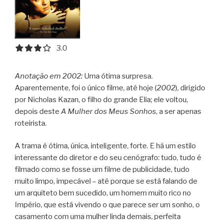
3.0 out of 5.0 stars
3.0
Anotação em 2002:
Uma ótima surpresa.
Aparentemente, foi o único filme, até hoje (
2002
), dirigido
por Nicholas Kazan, o filho do grande Elia; ele voltou,
depois deste
A Mulher dos Meus Sonhos
, a ser apenas
roteirista.
A trama é ótima, única, inteligente, forte. E há um estilo
interessante do diretor e do seu cenógrafo: tudo, tudo é
filmado como se fosse um filme de publicidade, tudo
muito limpo, impecável – até porque se está falando de
um arquiteto bem sucedido, um homem muito rico no
Império, que está vivendo o que parece ser um sonho, o
casamento com uma mulher linda demais, perfeita