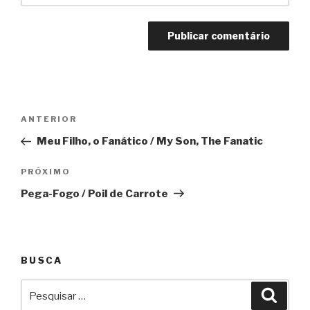
Navegação
Anterior
ANTERIOR
de
Meu Filho, o Fanático / My Son, The Fanatic
Post
Próximo
PRÓXIMO
Pega-Fogo / Poil de Carrote
BUSCA
Pesquisar
Pesqu
por: