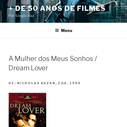
Pular
+ DE 50 ANOS DE FILMES
para
Por Sérgio Vaz
o
conteúdo
Menu
A Mulher dos Meus Sonhos /
Dream Lover
DE:
NICHOLAS KAZAN, EUA, 1994