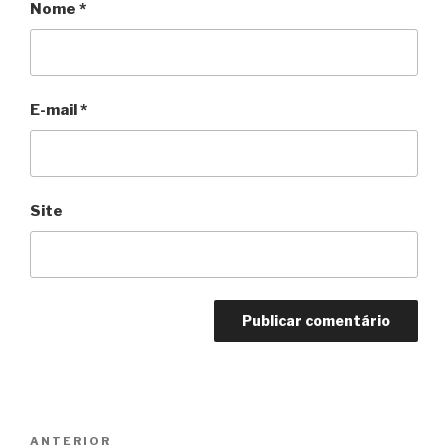
Nome
*
E-mail
*
Site
Navegação
Anterior
ANTERIOR