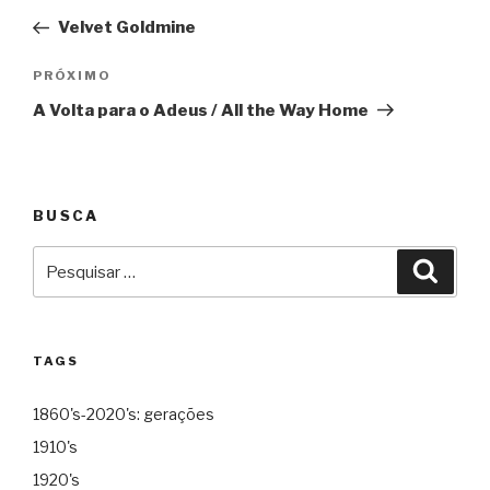
de
Velvet Goldmine
Post
Próximo
PRÓXIMO
A Volta para o Adeus / All the Way Home
BUSCA
Pesquisar
Pesqu
por:
TAGS
1860's-2020's: gerações
1910's
1920's