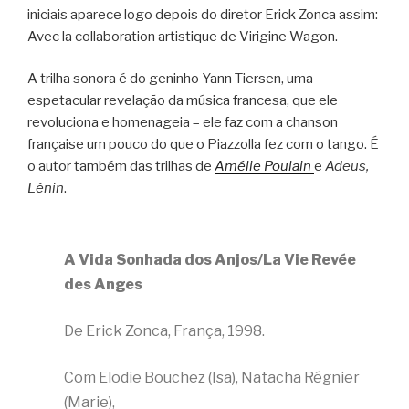
iniciais aparece logo depois do diretor Erick Zonca assim:
Avec la collaboration artistique de Virigine Wagon.
A trilha sonora é do geninho Yann Tiersen, uma
espetacular revelação da música francesa, que ele
revoluciona e homenageia – ele faz com a chanson
française um pouco do que o Piazzolla fez com o tango. É
o autor também das trilhas de
Amélie Poulain
e
Adeus,
Lênin
.
A Vida Sonhada dos Anjos/La Vie Revée
des Anges
De Erick Zonca, França, 1998.
Com Elodie Bouchez (Isa), Natacha Régnier
(Marie),