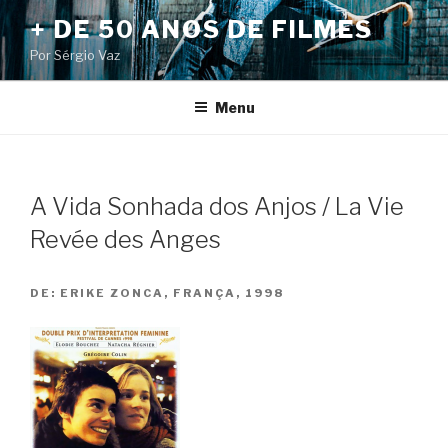
Pular
+ DE 50 ANOS DE FILMES
para
Por Sérgio Vaz
o
conteúdo
Menu
A Vida Sonhada dos Anjos / La Vie
Revée des Anges
DE:
ERIKE ZONCA, FRANÇA, 1998