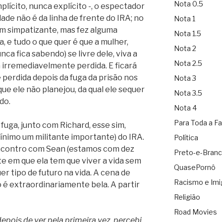
Nota 0.5
mplícito, nunca explícito -, o espectador
ade não é da linha de frente do IRA; no
Nota 1
m simpatizante, mas fez alguma
Nota 1.5
a, e tudo o que quer é que a mulher,
Nota 2
a fica sabendo) se livre dele, viva a
Nota 2.5
tá irremediavelmente perdida. E ficará
perdida depois da fuga da prisão nos
Nota 3
 que ele não planejou, da qual ele sequer
Nota 3.5
do.
Nota 4
Para Toda a Fa
uga, junto com Richard, esse sim,
mínimo um militante importante) do IRA.
Política
encontro com Sean (estamos com dez
Preto-e-Bran
ste em que ela tem que viver a vida sem
QuasePornô
er tipo de futuro na vida. A cena de
Racismo e Imi
é extraordinariamente bela. A partir
Religião
Road Movies
depois de ver pela primeira vez, percebi