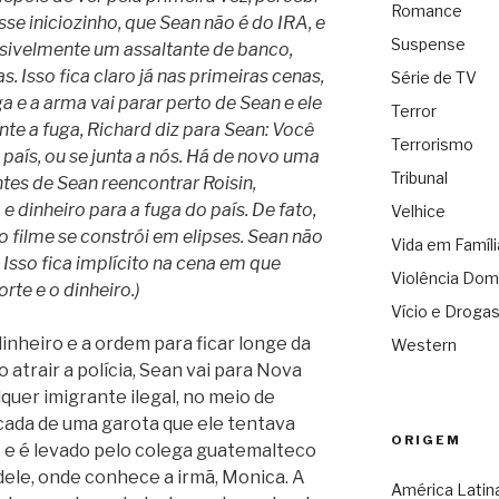
Romance
sse iniciozinho, que Sean não é do IRA, e
Suspense
ivelmente um assaltante de banco,
Isso fica claro já nas primeiras cenas,
Série de TV
a e a arma vai parar perto de Sean e ele
Terror
te a fuga, Richard diz para Sean: Você
Terrorismo
 país, ou se junta a nós. Há de novo uma
Tribunal
ntes de Sean reencontrar Roisin,
e dinheiro para a fuga do país. De fato,
Velhice
 o filme se constrói em elipses. Sean não
Vida em Famíli
. Isso fica implícito na cena em que
Violência Dom
rte e o dinheiro.)
Vício e Droga
inheiro e a ordem para ficar longe da
Western
atrair a polícia, Sean vai para Nova
quer imigrante ilegal, no meio de
cada de uma garota que ele tentava
ORIGEM
, e é levado pelo colega guatemalteco
 dele, onde conhece a irmã, Monica. A
América Latin