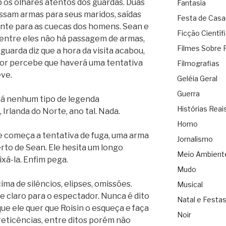
 os olhares atentos dos guardas. Duas
Fantasia
ssam armas para seus maridos, saídas
Festa de Cas
ente para as cuecas dos homens. Sean e
Ficção Científ
entre eles não há passagem de armas,
Filmes Sobre 
guarda diz que a hora da visita acabou,
or percebe que haverá uma tentativa
Filmografias
eve.
Geléia Geral
Guerra
há nenhum tipo de legenda
Histórias Reai
 Irlanda do Norte, ano tal. Nada.
Homo
 começa a tentativa de fuga, uma arma
Jornalismo
erto de Sean. Ele hesita um longo
Meio Ambient
xá-la. Enfim pega.
Mudo
ima de silêncios, elipses, omissões.
Musical
 claro para o espectador. Nunca é dito
Natal e Festa
ue ele quer que Roisin o esqueça e faça
Noir
 reticências, entre ditos porém não