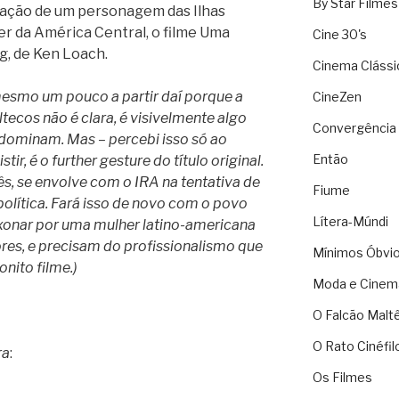
By Star Filmes
igação de um personagem das Ilhas
r da América Central, o filme Uma
Cine 30's
g, de Ken Loach.
Cinema Clássi
mesmo um pouco a partir daí porque a
CineZen
ecos não é clara, é visivelmente algo
Convergência 
o dominam. Mas – percebi isso só ao
Então
stir, é o further gesture do título original.
s, se envolve com o IRA na tentativa de
Fiume
olítica. Fará isso de novo com o povo
Lítera-Múndi
ixonar por uma mulher latino-americana
res, e precisam do profissionalismo que
Mínimos Óbvi
onito filme.)
Moda e Cinem
O Falcão Malt
O Rato Cinéfil
ra
:
Os Filmes