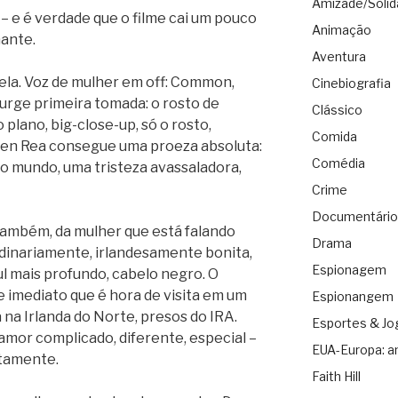
Amizade/Solid
 – e é verdade que o filme cai um pouco
Animação
hante.
Aventura
ela. Voz de mulher em off: Common,
Cinebiografia
surge primeira tomada: o rosto de
Clássico
plano, big-close-up, só o rosto,
Comida
phen Rea consegue uma proeza absoluta:
Comédia
do mundo, uma tristeza avassaladora,
Crime
Documentário
também, da mulher que está falando
Drama
dinariamente, irlandesamente bonita,
Espionagem
ul mais profundo, cabelo negro. O
 imediato que é hora de visita em um
Espionangem
na Irlanda do Norte, presos do IRA.
Esportes & Jo
amor complicado, diferente, especial –
EUA-Europa: a
tamente.
Faith Hill