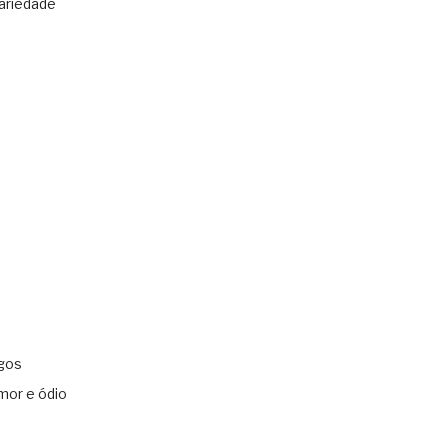
ariedade
gos
mor e ódio