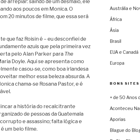
de arrepiar: saindo de um desmaio, ele
Austrália e No
rmando aos poucos em Monica. O
com 20 minutos de filme, que essa será
África
Ásia
e que faz Roisin é – eu desconfiei de
Brasil
undamente azuis que pela primeira vez
EUA e Canadá
erta pelo Alan Parker para
The
 Maria Doyle. Aqui se apresenta como
Europa
lmente casou-se, como boa irlandesa
roveitar melhor essa beleza absurda. A
Monica chama-se Rosana Pastor, e é
BONS SITES
ável.
+ de 50 Anos 
incar a história do recalcitrante
Aconteceu Na
rganizado de pessoas da Guatemala
Aporias
orrupto e assassino; falta lógica e
 é um belo filme.
Blague do Blo