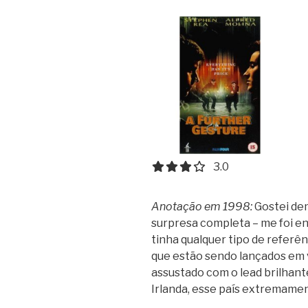
3.0 out of 5.0 stars
3.0
Anotação em 1998:
Gostei dem
surpresa completa – me foi en
tinha qualquer tipo de referên
que estão sendo lançados em v
assustado com o lead brilhant
Irlanda, esse país extremamen