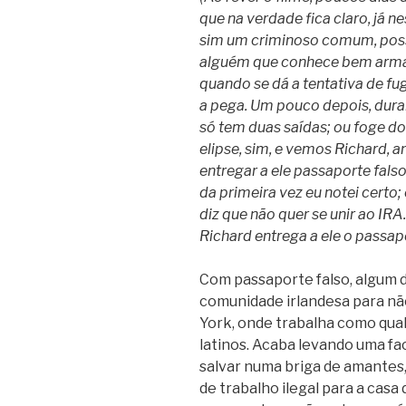
que na verdade fica claro, já ne
sim um criminoso comum, poss
alguém que conhece bem armas. 
quando se dá a tentativa de fug
a pega. Um pouco depois, duran
só tem duas saídas; ou foge do
elipse, sim, e vemos Richard, a
entregar a ele passaporte falso 
da primeira vez eu notei certo;
diz que não quer se unir ao IRA
Richard entrega a ele o passapo
Com passaporte falso, algum d
comunidade irlandesa para não 
York, onde trabalha como qual
latinos. Acaba levando uma fa
salvar numa briga de amantes
de trabalho ilegal para a casa