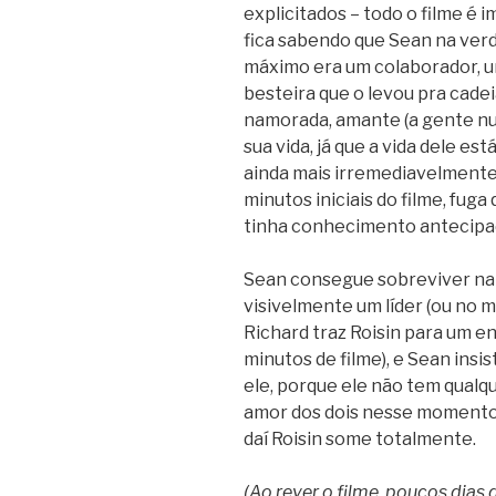
explicitados – todo o filme é i
fica sabendo que Sean na verd
máximo era um colaborador, u
besteira que o levou pra cadei
namorada, amante (a gente nunc
sua vida, já que a vida dele es
ainda mais irremediavelmente 
minutos iniciais do filme, fuga
tinha conhecimento antecipa
Sean consegue sobreviver na f
visivelmente um líder (ou no 
Richard traz Roisin para um 
minutos de filme), e Sean insi
ele, porque ele não tem qualqu
amor dos dois nesse momento 
daí Roisin some totalmente.
(Ao rever o filme, poucos dias 