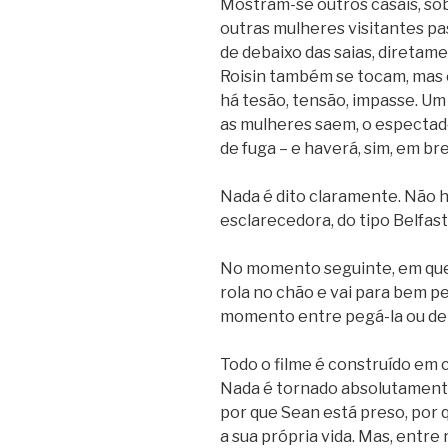
Mostram-se outros casais, sob
outras mulheres visitantes pa
de debaixo das saias, diretam
Roisin também se tocam, mas 
há tesão, tensão, impasse. Um 
as mulheres saem, o espectad
de fuga – e haverá, sim, em br
Nada é dito claramente. Não 
esclarecedora, do tipo Belfast,
No momento seguinte, em que
rola no chão e vai para bem p
momento entre pegá-la ou dei
Todo o filme é construído em c
Nada é tornado absolutamente
por que Sean está preso, por q
a sua própria vida. Mas, entre