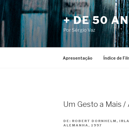
Pular
para
+ DE 50 A
o
conteúdo
Por Sérgio Vaz
Apresentação
Índice de Fi
Um Gesto a Mais / 
DE:
ROBERT DORNHELM, IRL
ALEMANHA, 1997