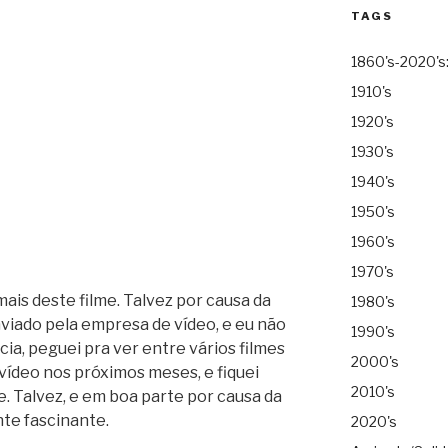
TAGS
1860's-2020's
1910's
1920's
1930's
1940's
1950's
1960's
1970's
ais deste filme. Talvez por causa da
1980's
viado pela empresa de vídeo, e eu não
1990's
cia, peguei pra ver entre vários filmes
2000's
ídeo nos próximos meses, e fiquei
2010's
e. Talvez, e em boa parte por causa da
te fascinante.
2020's