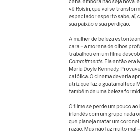
cena, embora não seja nova, é 
vê Roisin, que vai se transfo
espectador esperto sabe, aí, 
sua paixão e sua perdição.
A mulher de beleza estonteant
cara – a morena de olhos prof
trabalhou em um filme descob
Commitments
. Ela então era
Maria Doyle Kennedy. Provave
católica. O cinema deveria ap
atriz que faz a guatamalteca 
também de uma beleza formid
O filme se perde um pouco ao l
irlandês com um grupo nada o
que planeja matar um coronel c
razão. Mas não faz muito mal –