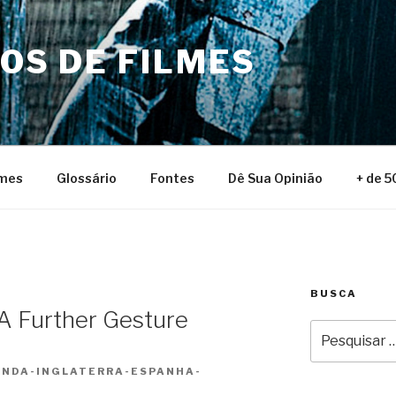
NOS DE FILMES
lmes
Glossário
Fontes
Dê Sua Opinião
+ de 5
BUSCA
A Further Gesture
Pesquisar
por:
ANDA-INGLATERRA-ESPANHA-