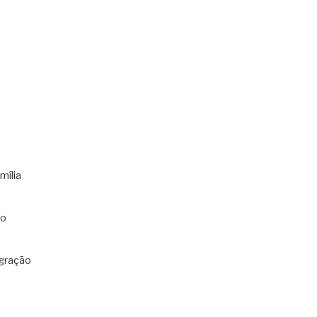
mília
co
gração