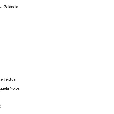
va Zelândia
de Textos
quela Noite
g