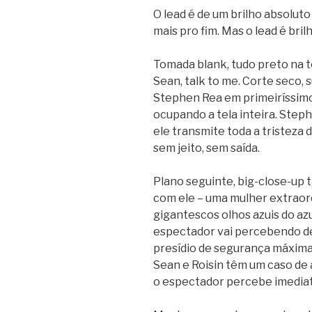
O lead é de um brilho absoluto
mais pro fim. Mas o lead é bril
Tomada blank, tudo preto na t
Sean, talk to me. Corte seco, 
Stephen Rea em primeiríssimo 
ocupando a tela inteira. Ste
ele transmite toda a tristeza 
sem jeito, sem saída.
Plano seguinte, big-close-up 
com ele – uma mulher extraor
gigantescos olhos azuis do az
espectador vai percebendo de
presídio de segurança máxima 
Sean e Roisin têm um caso de 
o espectador percebe imedia