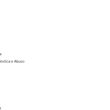
a
éstica e Abuso
s
a