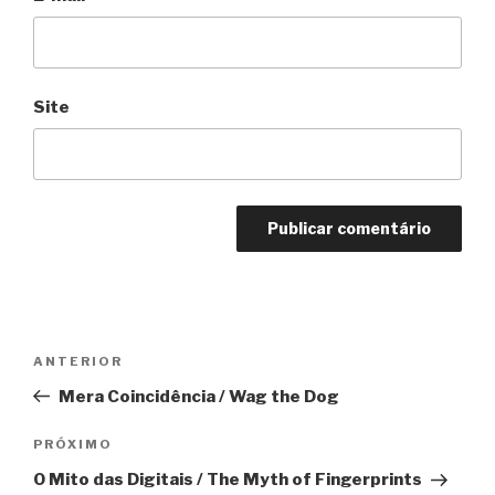
Site
Navegação
Anterior
ANTERIOR
de
Mera Coincidência / Wag the Dog
Post
Próximo
PRÓXIMO
O Mito das Digitais / The Myth of Fingerprints