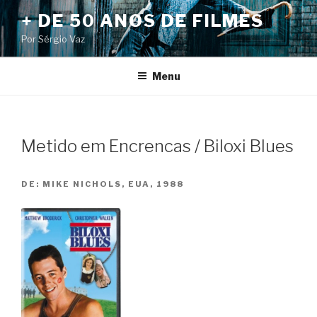
Pular
+ DE 50 ANOS DE FILMES
para
Por Sérgio Vaz
o
conteúdo
Menu
Metido em Encrencas / Biloxi Blues
DE:
MIKE NICHOLS, EUA, 1988