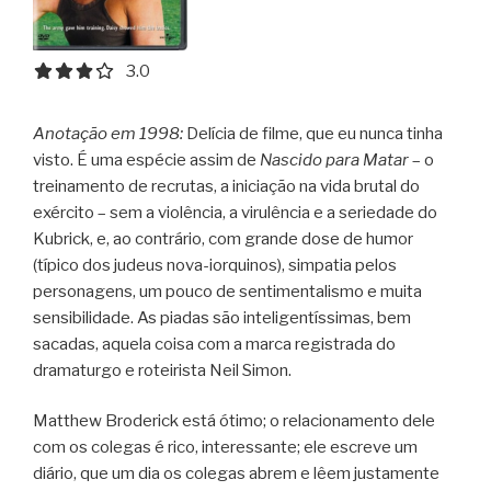
3.0 out of 5.0 stars
3.0
Anotação em 1998:
Delícia de filme, que eu nunca tinha
visto. É uma espécie assim de
Nascido para Matar
– o
treinamento de recrutas, a iniciação na vida brutal do
exército – sem a violência, a virulência e a seriedade do
Kubrick, e, ao contrário, com grande dose de humor
(típico dos judeus nova-iorquinos), simpatia pelos
personagens, um pouco de sentimentalismo e muita
sensibilidade.
As piadas são inteligentíssimas, bem
sacadas, aquela coisa com a marca registrada do
dramaturgo e roteirista Neil Simon.
Matthew Broderick está ótimo; o relacionamento dele
com os colegas é rico, interessante; ele escreve um
diário, que um dia os colegas abrem e lêem justamente