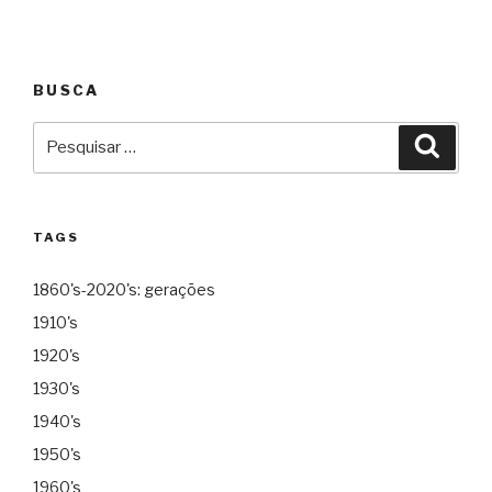
BUSCA
Pesquisar
Pesqu
por:
TAGS
1860's-2020's: gerações
1910's
1920's
1930's
1940's
1950's
1960's