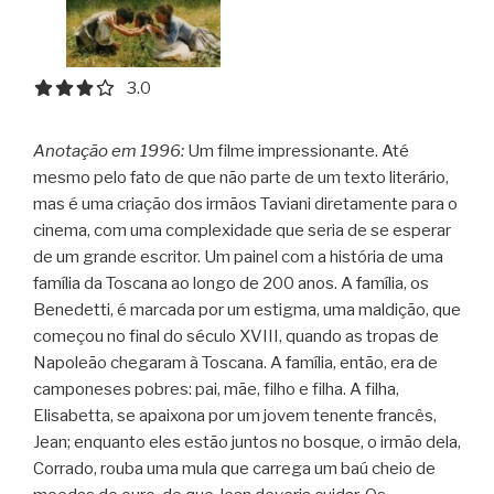
3.0 out of 5.0 stars
3.0
Anotação em 1996:
Um filme impressionante. Até
mesmo pelo fato de que não parte de um texto literário,
mas é uma criação dos irmãos Taviani diretamente para o
cinema, com uma complexidade que seria de se esperar
de um grande escritor. Um painel com a história de uma
família da Toscana ao longo de 200 anos.
A família, os
Benedetti, é marcada por um estigma, uma maldição, que
começou no final do século XVIII, quando as tropas de
Napoleão chegaram à Toscana. A família, então, era de
camponeses pobres: pai, mãe, filho e filha. A filha,
Elisabetta, se apaixona por um jovem tenente francês,
Jean; enquanto eles estão juntos no bosque, o irmão dela,
Corrado, rouba uma mula que carrega um baú cheio de