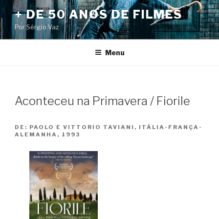
Pular
+ DE 50 ANOS DE FILMES
para
Por Sérgio Vaz
o
conteúdo
Menu
Aconteceu na Primavera / Fiorile
DE:
PAOLO E VITTORIO TAVIANI, ITÁLIA-FRANÇA-
ALEMANHA, 1993