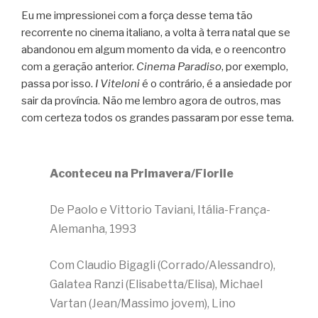
Eu me impressionei com a força desse tema tão
recorrente no cinema italiano, a volta à terra natal que se
abandonou em algum momento da vida, e o reencontro
com a geração anterior.
Cinema Paradiso
, por exemplo,
passa por isso.
I Viteloni
é o contrário, é a ansiedade por
sair da província. Não me lembro agora de outros, mas
com certeza todos os grandes passaram por esse tema.
Aconteceu na Primavera/Fiorile
De Paolo e Vittorio Taviani, Itália-França-
Alemanha, 1993
Com Claudio Bigagli (Corrado/Alessandro),
Galatea Ranzi (Elisabetta/Elisa), Michael
Vartan (Jean/Massimo jovem), Lino