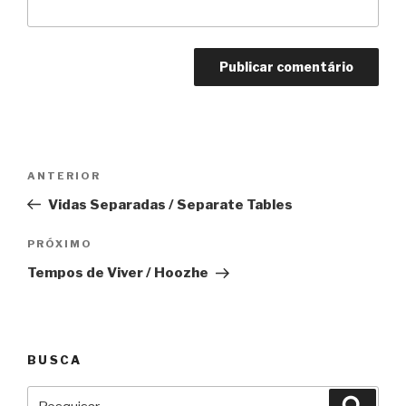
Navegação
Anterior
ANTERIOR
de
Vidas Separadas / Separate Tables
Post
Próximo
PRÓXIMO
Tempos de Viver / Hoozhe
BUSCA
Pesquisar
Pesqu