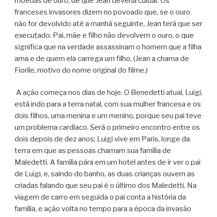
moedas de ouro, de que Jean deveria cuidar. Os
franceses invasores dizem no povoado que, se o ouro
não for devolvido até a manhã seguinte, Jean terá que ser
executado. Pai, mãe e filho não devolvem o ouro, o que
significa que na verdade assassinam o homem que a filha
ama e de quem ela carrega um filho. (Jean a chama de
Fiorile, motivo do nome original do filme.)
A ação começa nos dias de hoje. O Benedetti atual, Luigi,
está indo para a terra natal, com sua mulher francesa e os
dois filhos, uma menina e um menino, porque seu pai teve
um problema cardíaco. Será o primeiro encontro entre os
dois depois de dez anos; Luigi vive em Paris, longe da
terra em que as pessoas chamam sua família de
Maledetti. A família pára em um hotel antes de ir ver o pai
de Luigi, e, saindo do banho, as duas crianças ouvem as
criadas falando que seu pai é o último dos Maledetti. Na
viagem de carro em seguida o pai conta a história da
família, e ação volta no tempo para a época da invasão