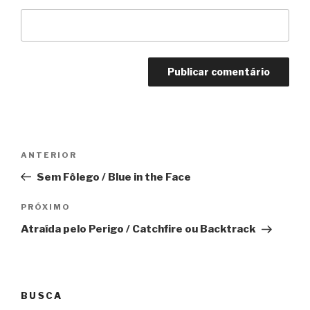
Navegação
Anterior
ANTERIOR
de
Sem Fôlego / Blue in the Face
Post
Próximo
PRÓXIMO
Atraída pelo Perigo / Catchfire ou Backtrack
BUSCA