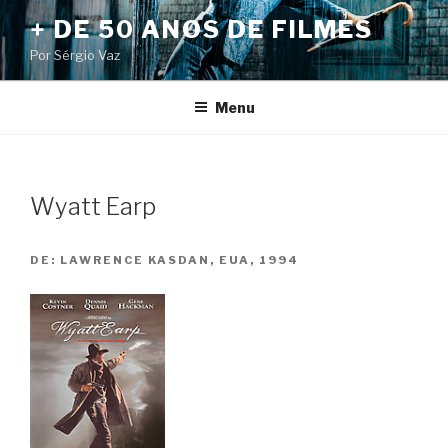
Pular
+ DE 50 ANOS DE FILMES
para
Por Sérgio Vaz
o
conteúdo
Menu
Wyatt Earp
DE:
LAWRENCE KASDAN, EUA, 1994