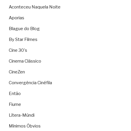
Aconteceu Naquela Noite
Aporias
Blague do Blog
By Star Filmes
Cine 30's
Cinema Clássico
CineZen
Convergência Cinéfila
Então
Fiume
Lítera-Múndi
Mínimos Óbvios