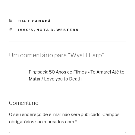
CATEGORIAS
EUA E CANADÁ
TAGS
1990'S
,
NOTA 3
,
WESTERN
Um comentário para “Wyatt Earp”
Pingback:
50 Anos de Filmes » Te Amarei Até te
Matar / Love you to Death
Comentário
O seu endereço de e-mail não será publicado.
Campos
obrigatórios são marcados com
*