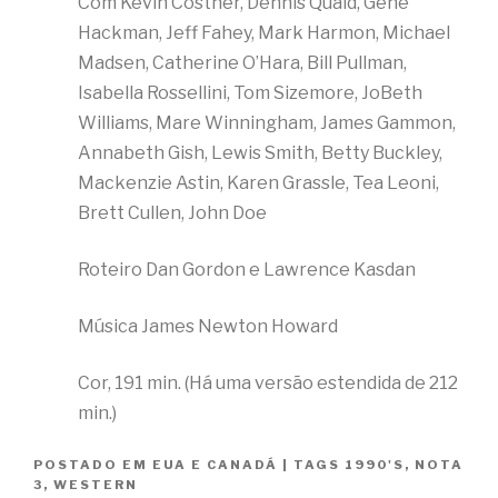
Com Kevin Costner, Dennis Quaid, Gene
Hackman, Jeff Fahey, Mark Harmon, Michael
Madsen, Catherine O’Hara, Bill Pullman,
Isabella Rossellini, Tom Sizemore, JoBeth
Williams, Mare Winningham, James Gammon,
Annabeth Gish, Lewis Smith, Betty Buckley,
Mackenzie Astin, Karen Grassle, Tea Leoni,
Brett Cullen, John Doe
Roteiro Dan Gordon e Lawrence Kasdan
Música James Newton Howard
Cor, 191 min. (Há uma versão estendida de 212
min.)
POSTADO EM
EUA E CANADÁ
|
TAGS
1990'S
,
NOTA
3
,
WESTERN