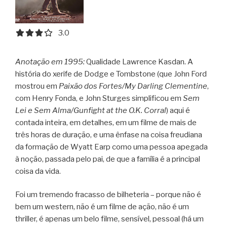
3.0 out of 5.0 stars
3.0
Anotação em 1995:
Qualidade Lawrence Kasdan. A
história do xerife de Dodge e Tombstone (que John Ford
mostrou em
Paixão dos Fortes/My Darling Clementine
,
com Henry Fonda, e John Sturges simplificou em
Sem
Lei e Sem Alma/Gunfight at the O.K. Corral
) aqui é
contada inteira, em detalhes, em um filme de mais de
três horas de duração, e uma ênfase na coisa freudiana
da formação de Wyatt Earp como uma pessoa apegada
à noção, passada pelo pai, de que a família é a principal
coisa da vida.
Foi um tremendo fracasso de bilheteria – porque não é
bem um western, não é um filme de ação, não é um
thriller, é apenas um belo filme, sensível, pessoal (há um