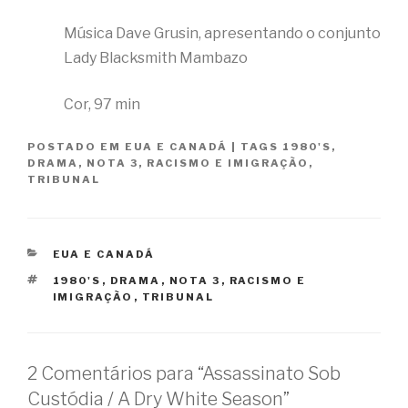
Música Dave Grusin, apresentando o conjunto
Lady Blacksmith Mambazo
Cor, 97 min
POSTADO EM
EUA E CANADÁ
|
TAGS
1980'S
,
DRAMA
,
NOTA 3
,
RACISMO E IMIGRAÇÃO
,
TRIBUNAL
CATEGORIAS
EUA E CANADÁ
TAGS
1980'S
,
DRAMA
,
NOTA 3
,
RACISMO E
IMIGRAÇÃO
,
TRIBUNAL
2 Comentários para “Assassinato Sob
Custódia / A Dry White Season”