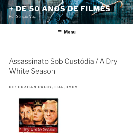
Pular
+ DE 50 ANOS DE FILMES
para
Por Sérgio Vaz
o
conteúdo
Menu
Assassinato Sob Custódia / A Dry
White Season
DE:
EUZHAN PALCY, EUA, 1989