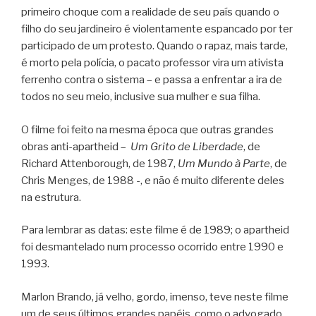
primeiro choque com a realidade de seu país quando o
filho do seu jardineiro é violentamente espancado por ter
participado de um protesto. Quando o rapaz, mais tarde,
é morto pela polícia, o pacato professor vira um ativista
ferrenho contra o sistema – e passa a enfrentar a ira de
todos no seu meio, inclusive sua mulher e sua filha.
O filme foi feito na mesma época que outras grandes
obras anti-apartheid –
Um Grito de Liberdade
, de
Richard Attenborough, de 1987,
Um Mundo à Parte
, de
Chris Menges, de 1988 -, e não é muito diferente deles
na estrutura.
Para lembrar as datas: este filme é de 1989; o apartheid
foi desmantelado num processo ocorrido entre 1990 e
1993.
Marlon Brando, já velho, gordo, imenso, teve neste filme
um de seus últimos grandes papéis, como o advogado