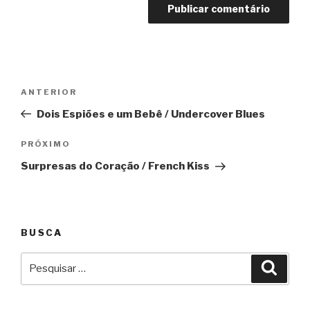
Navegação
Anterior
ANTERIOR
de
Dois Espiões e um Bebê / Undercover Blues
Post
Próximo
PRÓXIMO
Surpresas do Coração / French Kiss
BUSCA
Pesquisar
Pesqu
por: